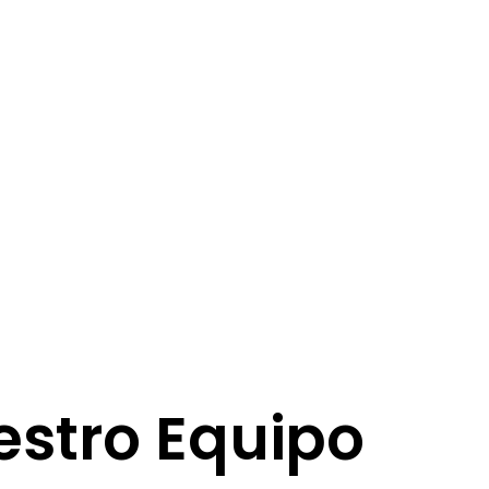
órbita y de los párpados.
listas
.
estro Equipo