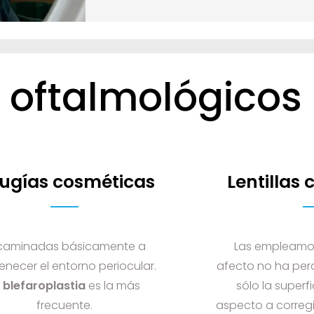
s oftalmológicos
rugías cosméticas
Lentillas
caminadas básicamente a
Las empleamos
enecer el entorno periocular.
afecto no ha per
a
blefaroplastia
es la más
sólo la superf
frecuente.
aspecto a correg