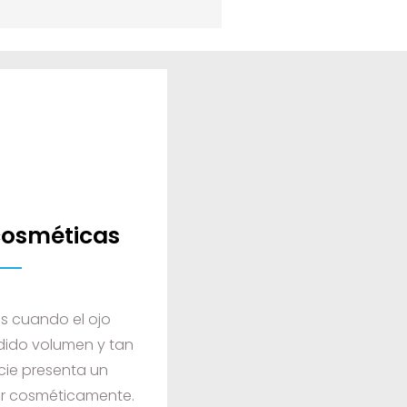
 cosméticas
 cuando el ojo
dido volumen y tan
icie presenta un
ir cosméticamente.