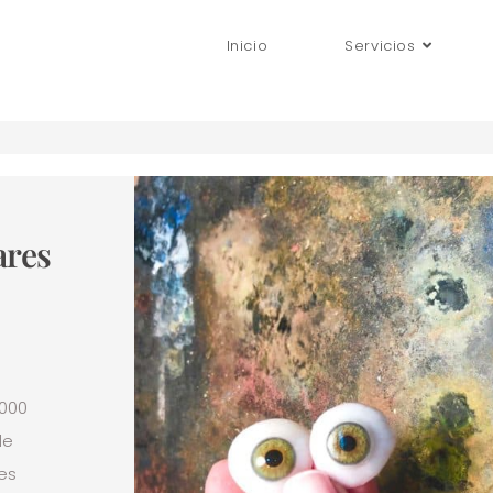
Inicio
Servicios
ares
.000
de
es