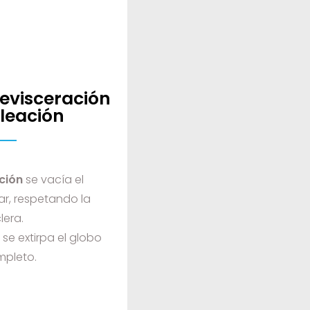
 evisceración
leación
ción
se vacía el
r, respetando la
lera.
n
se extirpa el globo
mpleto.