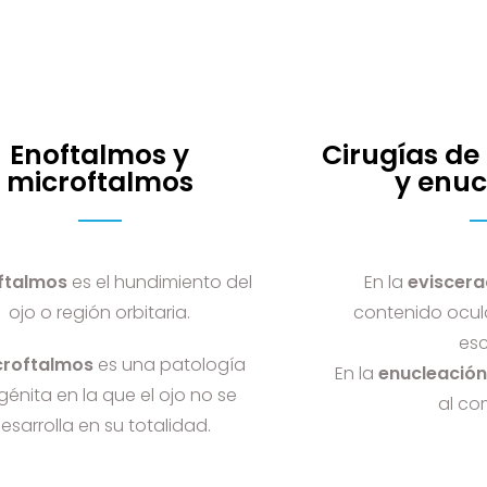
Enoftalmos y
Cirugías de
microftalmos
y enuc
ftalmos
es el hundimiento del
En la
eviscera
ojo o región orbitaria.
contenido ocula
esc
croftalmos
es una patología
En la
enucleació
énita en la que el ojo no se
al co
esarrolla en su totalidad.