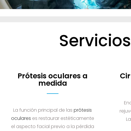
Servicio
Prótesis oculares a
Ci
medida
En
La función principal de las
prótesis
rejuv
oculares
es restaurar estéticamente
L
el aspecto facial previo a la pérdida