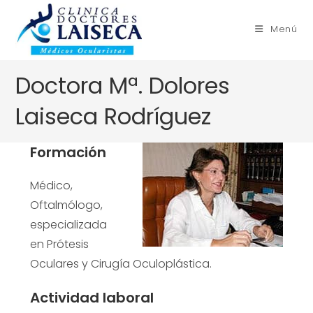
Ir
contenido
al
Menú
contenido
Doctora Mª. Dolores
Laiseca Rodríguez
Formación
Médico,
Oftalmólogo,
especializada
en Prótesis
Oculares y Cirugía Oculoplástica.
Actividad laboral