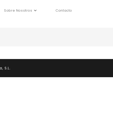
Sobre Nosotros
Contacto
Alternar
búsqueda
de
la
, S.L.
web