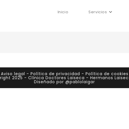
Inicio
Servicios
Aviso legal
-
Política de privacidad
-
Política de cookies
ight 2025 - Clínica Doctores Laiseca - Hermanos Laiseca
Diseñado por @pablolaigar