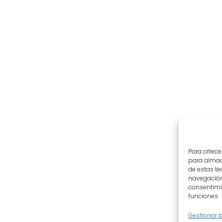
Para ofrece
para almace
de estas t
navegación 
consentimie
funciones.
Gestionar l