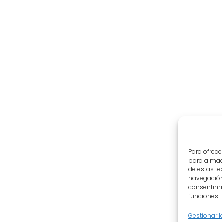
Para ofrece
para almace
de estas t
navegación 
consentimie
funciones.
Gestionar l