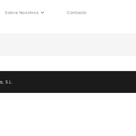
Sobre Nosotros
Contacto
Alternar
búsqueda
de
la
, S.L.
web