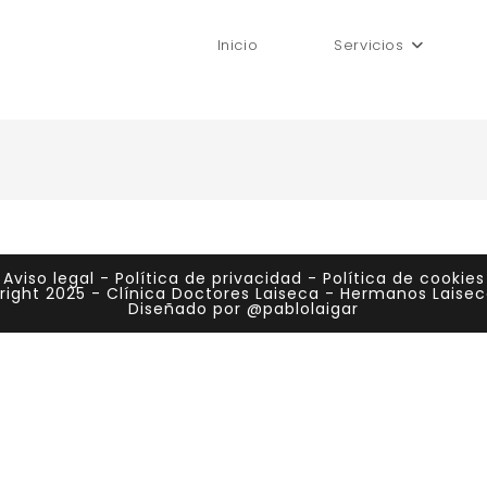
Inicio
Servicios
Aviso legal
-
Política de privacidad
-
Política de cookies
ight 2025 - Clínica Doctores Laiseca - Hermanos Laiseca
Diseñado por @pablolaigar